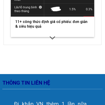
11+ công thức định giá cổ phiếu: đơn giản
& siêu hiệu quả
THÔNG TIN LIÊN HỆ
Đi_khắp_VN_thêm_1_lần_nữa