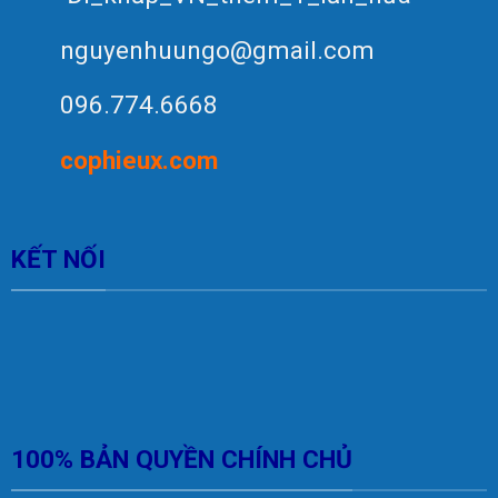
nguyenhuungo@gmail.com
096.774.6668
c
op
hieux.com
KẾT NỐI
100% BẢN QUYỀN CHÍNH CHỦ