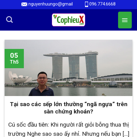
Skip
nguyenhuungo@gmail
096.774.6668
to
content
05
Th5
Tại sao các sếp lớn thường “ngã ngựa” trên
sàn chứng khoán?
Cú sốc đầu tiên: Khi người rất giỏi bỗng thua thị
trường Nghe sao sao ấy nhỉ. Nhưng nếu bạn [...]