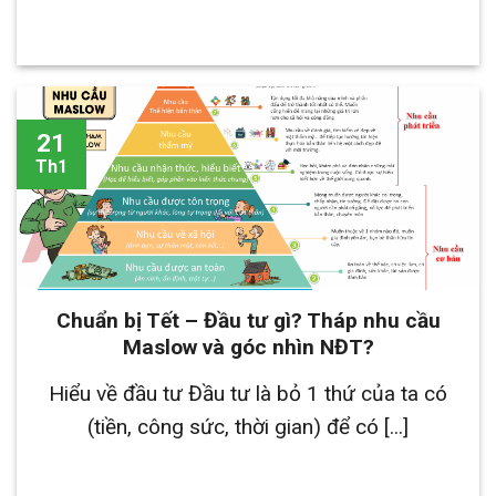
21
Th1
Chuẩn bị Tết – Đầu tư gì? Tháp nhu cầu
Maslow và góc nhìn NĐT?
Hiểu về đầu tư Đầu tư là bỏ 1 thứ của ta có
(tiền, công sức, thời gian) để có [...]