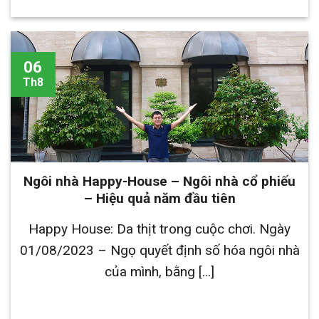
06
Th8
Ngôi nhà Happy-House – Ngôi nhà cổ phiếu
– Hiệu quả năm đầu tiên
Happy House: Da thịt trong cuộc chơi. Ngày
01/08/2023 – Ngọ quyết định số hóa ngôi nhà
của mình, bằng [...]