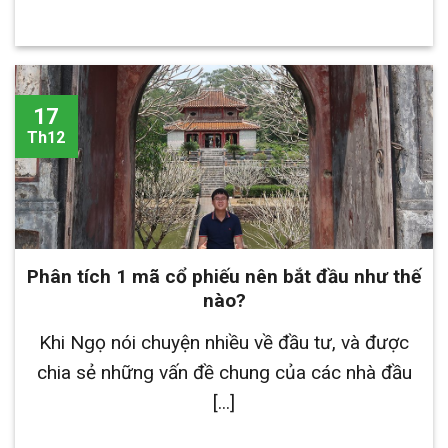
17
Th12
Phân tích 1 mã cổ phiếu nên bắt đầu như thế
nào?
Khi Ngọ nói chuyện nhiều về đầu tư, và được
chia sẻ những vấn đề chung của các nhà đầu
[...]