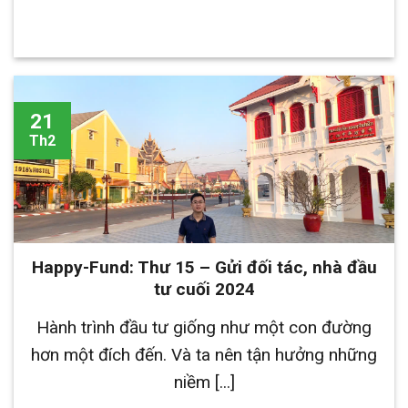
21
Th2
Happy-Fund: Thư 15 – Gửi đối tác, nhà đầu
tư cuối 2024
Hành trình đầu tư giống như một con đường
hơn một đích đến. Và ta nên tận hưởng những
niềm [...]