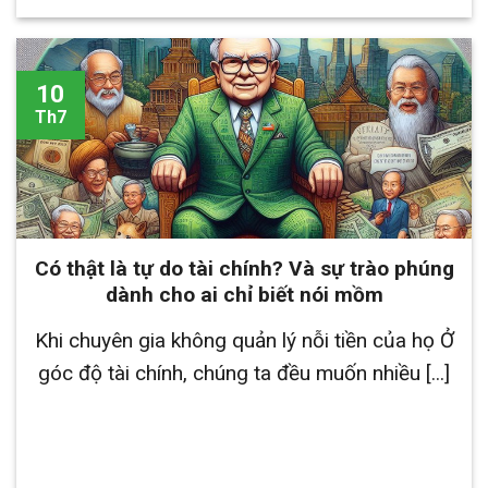
10
Th7
Có thật là tự do tài chính? Và sự trào phúng
dành cho ai chỉ biết nói mồm
Khi chuyên gia không quản lý nỗi tiền của họ Ở
góc độ tài chính, chúng ta đều muốn nhiều [...]