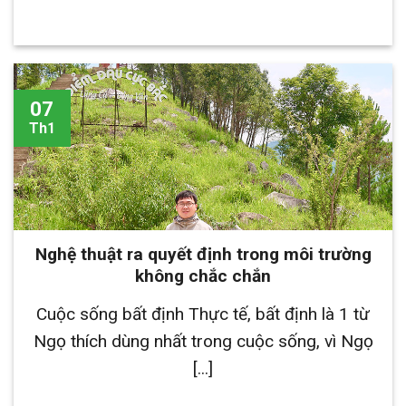
07
Th1
Nghệ thuật ra quyết định trong môi trường
không chắc chắn
Cuộc sống bất định Thực tế, bất định là 1 từ
Ngọ thích dùng nhất trong cuộc sống, vì Ngọ
[...]