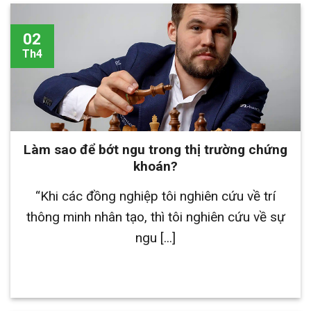
02
Th4
Làm sao để bớt ngu trong thị trường chứng
khoán?
“Khi các đồng nghiệp tôi nghiên cứu về trí
thông minh nhân tạo, thì tôi nghiên cứu về sự
ngu [...]