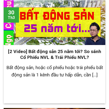
30
Th3
[2 Video] Bất động sản 25 năm tới? So sánh
Cổ Phiếu NVL & Trái Phiếu NVL?
Bất động sản, hoặc cổ phiếu hoặc trái phiếu bất
động sản là 1 kênh đầu tư hấp dẫn, cần [...]