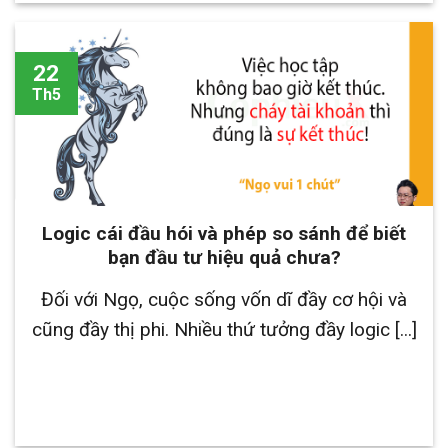
22
Th5
Logic cái đầu hói và phép so sánh để biết
bạn đầu tư hiệu quả chưa?
Đối với Ngọ, cuộc sống vốn dĩ đầy cơ hội và
cũng đầy thị phi. Nhiều thứ tưởng đầy logic [...]