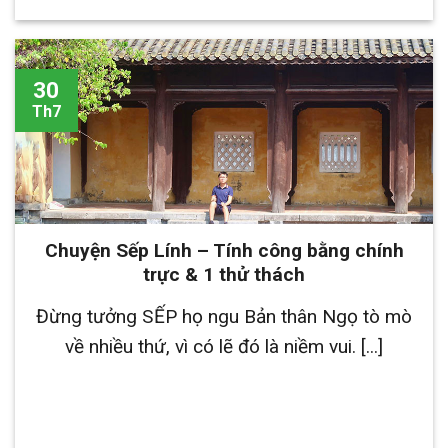
30
Th7
Chuyện Sếp Lính – Tính công bằng chính
trực & 1 thử thách
Đừng tưởng SẾP họ ngu Bản thân Ngọ tò mò
về nhiều thứ, vì có lẽ đó là niềm vui. [...]