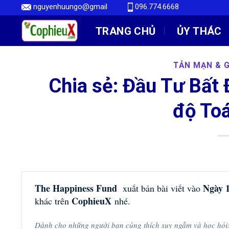
Skip
nguyenhuungo@gmail
096.774.6668
to
TRANG CHỦ
ỦY THÁC
content
TẢN MẠN & G
Chia sẻ: Đầu Tư Bất
độ To
The Happiness Fund
Ngày 
xuất bản bài viết vào
CophieuX
khác trên
nhé.
Dành cho những người bạn cùng thích suy ngẫm và học hỏi