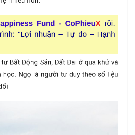
 lệ nhiều hơn.
appiness Fund - CoPhieu
X
rồi.
trình: "Lợi nhuận – Tự do – Hạnh
 tư Bất Động Sản, Đất Đai ở quá khứ và
 học. Ngọ là người tư duy theo số liệu
dối.