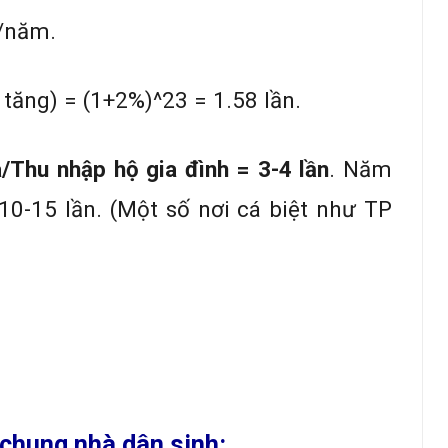
%/năm.
 tăng) = (1+2%)^23 = 1.58 lần.
/Thu nhập hộ gia đình = 3-4 lần
. Năm
10-15 lần. (Một số nơi cá biệt như TP
 chung nhà dân sinh: