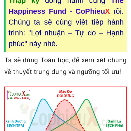
Thập kỷ
đồng hành cùng
The
Happiness Fund - CoPhieu
X
rồi.
Chúng ta sẽ cùng viết tiếp hành
trình: "Lợi nhuận – Tự do – Hạnh
phúc" này nhé.
Ta sẽ dùng Toán học, để xem xét chung
về thuyết trung dung và ngưỡng tối ưu!