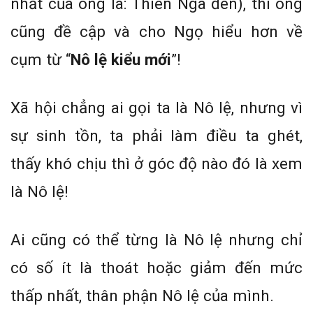
nhất của ông là: Thiên Nga đen), thì ông
cũng đề cập và cho Ngọ hiểu hơn về
cụm từ “
Nô lệ kiểu mới
”!
Xã hội chẳng ai gọi ta là Nô lệ, nhưng vì
sự sinh tồn, ta phải làm điều ta ghét,
thấy khó chịu thì ở góc độ nào đó là xem
là Nô lệ!
Ai cũng có thể từng là Nô lệ nhưng chỉ
có số ít là thoát hoặc giảm đến mức
thấp nhất, thân phận Nô lệ của mình.