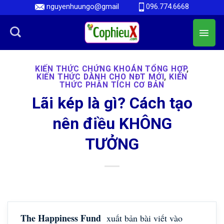
Skip
nguyenhuungo@gmail
096.774.6668
to
content
KIẾN THỨC CHỨNG KHOÁN TỔNG HỢP
,
KIẾN THỨC DÀNH CHO NĐT MỚI
,
KIẾN
THỨC PHÂN TÍCH CƠ BẢN
Lãi kép là gì? Cách tạo
nên điều KHÔNG
TƯỞNG
The Happiness Fund
xuất bản bài viết vào