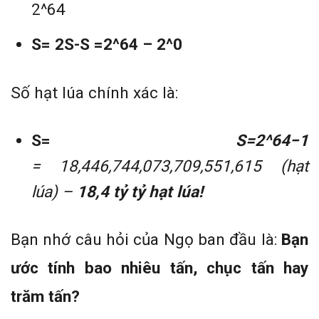
2^64
S= 2S-S =2^64 – 2^0
Số hạt lúa chính xác là:
S=
S=2^64−1
=
18,446,744,073,709,551,615
(hạt
lúa) –
18,4 tỷ tỷ hạt lúa!
Bạn nhớ câu hỏi của Ngọ ban đầu là:
Bạn
ước tính bao nhiêu tấn, chục tấn hay
trăm tấn?