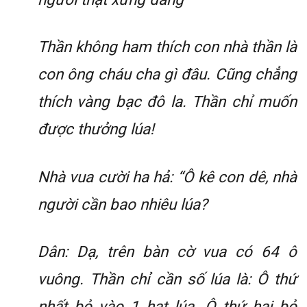
Thần không ham thích con nhà thần là
con ông cháu cha gì đâu. Cũng chẳng
thích vàng bạc đô la. Thần chỉ muốn
được thưởng lúa!
Nhà vua cười ha hả: “Ô kê con dê, nhà
người cần bao nhiêu lúa?
Dân: Dạ, trên bàn cờ vua có 64 ô
vuông. Thần chỉ cần số lúa là: Ô thứ
nhất bỏ vào 1 hạt lúa. Ô thứ hai bỏ