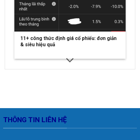
11+ công thức định giá cổ phiếu: đơn giản
& siêu hiệu quả
THÔNG TIN LIÊN HỆ