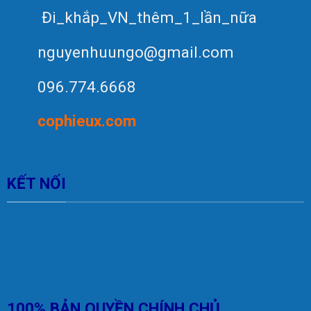
Đi_khắp_VN_thêm_1_lần_nữa
nguyenhuungo@gmail.com
096.774.6668
c
op
hieux.com
KẾT NỐI
100% BẢN QUYỀN CHÍNH CHỦ