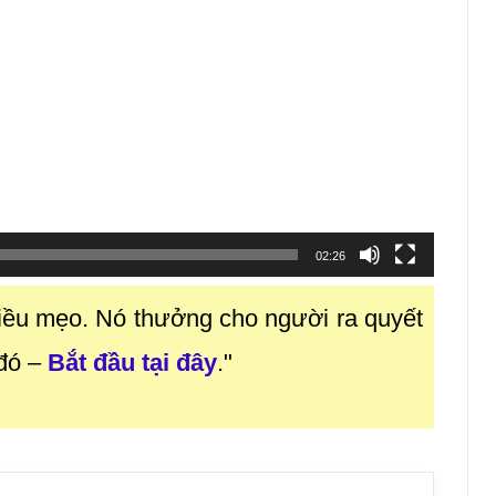
02:26
iều mẹo. Nó thưởng cho người ra quyết
 đó
–
Bắt đầu tại đây
."