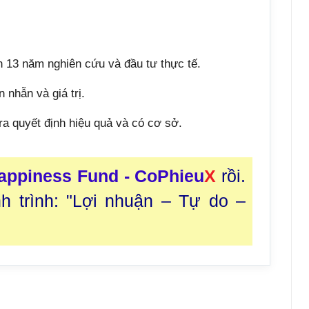
n 13 năm nghiên cứu và đầu tư thực tế.
n nhẫn và giá trị.
a quyết định hiệu quả và có cơ sở.
appiness Fund - CoPhieu
X
rồi.
nh trình: "Lợi nhuận – Tự do –