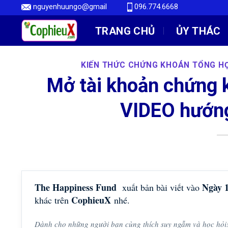
Skip
nguyenhuungo@gmail
096.774.6668
to
TRANG CHỦ
ỦY THÁC
content
KIẾN THỨC CHỨNG KHOÁN TỔNG H
Mở tài khoản chứng 
VIDEO hướng
The Happiness Fund
Ngày 
xuất bản bài viết vào
CophieuX
khác trên
nhé.
Dành cho những người bạn cùng thích suy ngẫm và học hỏi