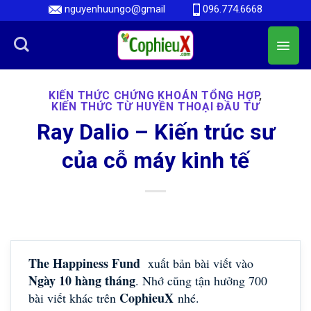
Skip
nguyenhuungo@gmail
096.774.6668
to
content
KIẾN THỨC CHỨNG KHOÁN TỔNG HỢP
,
KIẾN THỨC TỪ HUYỀN THOẠI ĐẦU TƯ
Ray Dalio – Kiến trúc sư
của cỗ máy kinh tế
The Happiness Fund
xuất bản bài viết vào
Ngày 10 hàng tháng
. Nhớ cũng tận hưởng 700
CophieuX
bài viết khác trên
nhé.