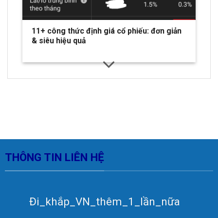
11+ công thức định giá cổ phiếu: đơn giản
& siêu hiệu quả
THÔNG TIN LIÊN HỆ
Đi_khắp_VN_thêm_1_lần_nữa