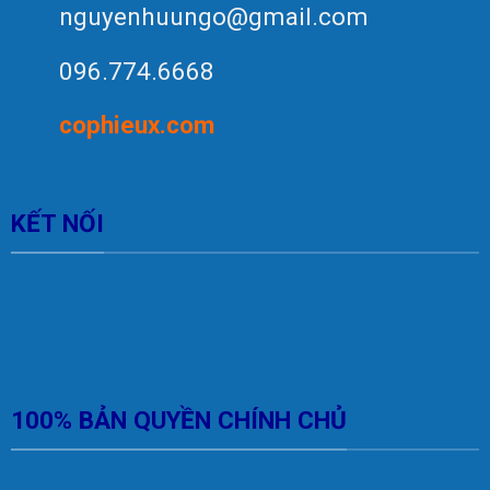
nguyenhuungo@gmail.com
096.774.6668
c
op
hieux.com
KẾT NỐI
100% BẢN QUYỀN CHÍNH CHỦ