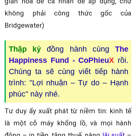
giản hóa để cá nhân dễ áp dụng, chứ
không phải công thức gốc của
Bridgewater)
Thập kỷ
đồng hành cùng
The
Happiness Fund - CoPhieu
X
rồi.
Chúng ta sẽ cùng viết tiếp hành
trình: "Lợi nhuận – Tự do – Hạnh
phúc" này nhé.
Tư duy ấy xuất phát từ niềm tin: kinh tế
là một cỗ máy khổng lồ, và mọi hành
động – in tiền, tăng thuế, nâng
lãi suất
–