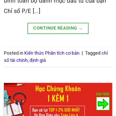
bình toàn bộ danh mục đầu tư của bạn
Chỉ số P/E […]
CONTINUE READING
→
Posted in
Kiến thức Phân tích cơ bản
|
Tagged
chỉ
số tài chính
,
định giá