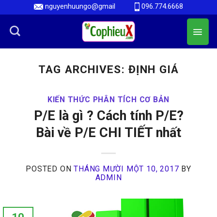
Skip
nguyenhuungo@gmail
096.774.6668
to
content
TAG ARCHIVES:
ĐỊNH GIÁ
KIẾN THỨC PHÂN TÍCH CƠ BẢN
P/E là gì ? Cách tính P/E?
Bài về P/E CHI TIẾT nhất
POSTED ON
THÁNG MƯỜI MỘT 10, 2017
BY
ADMIN