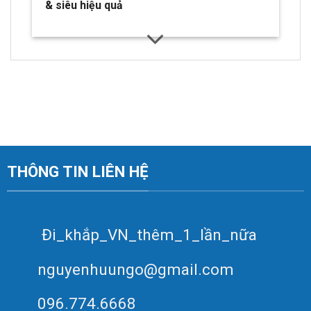
& siêu hiệu quả
THÔNG TIN LIÊN HỆ
Đi_khắp_VN_thêm_1_lần_nữa
nguyenhuungo@gmail.com
096.774.6668