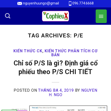
Skip
nguyenhuungo@gmail
096.774.6668
to
content
TAG ARCHIVES:
P/E
KIẾN THỨC CK
,
KIẾN THỨC PHÂN TÍCH CƠ
BẢN
Chỉ số P/S là gì? Định giá cổ
phiếu theo P/S CHI TIẾT
POSTED ON
THÁNG BA 4, 2019
BY
NGUYEN
H. NGO