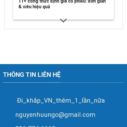
11+ công thức định giá cổ phiếu: đơn giản
& siêu hiệu quả
THÔNG TIN LIÊN HỆ
Đi_khắp_VN_thêm_1_lần_nữa
nguyenhuungo@gmail.com