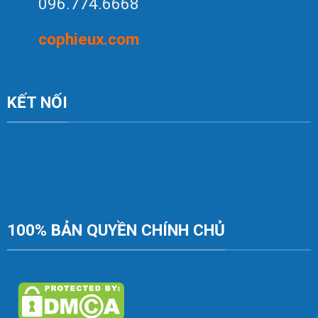
096.774.6668
c
op
hieux.com
KẾT NỐI
100% BẢN QUYỀN CHÍNH CHỦ