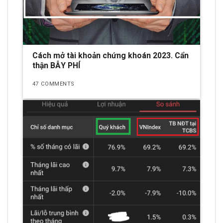
Cách mở tài khoản chứng khoán 2023. Cẩn
thận BẪY PHÍ
47 COMMENTS