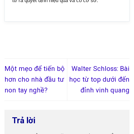
tư ra quyết định hiệu quả và có cơ sở.
Một mẹo để tiến bộ
Walter Schloss: Bài
hơn cho nhà đầu tư
học từ top dưới đến
non tay nghề?
đỉnh vinh quang
Trả lời