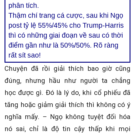
phân tích.
Thậm chí trang cá cược, sau khi Ngọ
post tỷ lệ 55%/45% cho Trump-Harris
thì có những giai đoạn về sau có thời
điểm gần như là 50%/50%. Rõ ràng
rất sít sao!
Chuyện đã rồi giải thích bao giờ cũng
đúng, nhưng hầu như người ta chẳng
học được gì. Đó là lý do, khi cổ phiếu đã
tăng hoặc giảm giải thích thì không có ý
nghĩa mấy. – Ngọ không tuyệt đối hóa
nó sai, chỉ là độ tin cậy thấp khi mọi