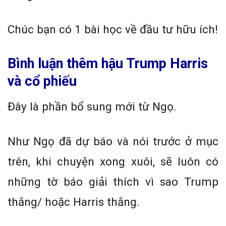
Chúc bạn có 1 bài học về đầu tư hữu ích!
Bình luận thêm hậu Trump Harris
và cổ phiếu
Đây là phần bổ sung mới từ Ngọ.
Như Ngọ đã dự báo và nói trước ở mục
trên, khi chuyện xong xuôi, sẽ luôn có
những tờ báo giải thích vì sao Trump
thắng/ hoặc Harris thắng.