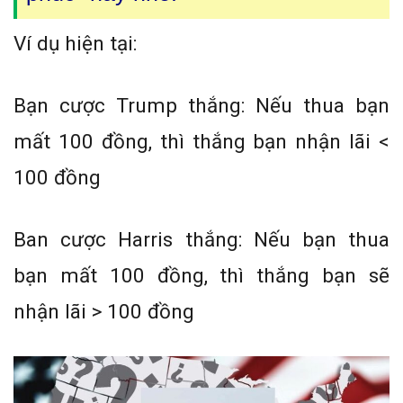
Ví dụ hiện tại:
Bạn cược Trump thắng: Nếu thua bạn
mất 100 đồng, thì thắng bạn nhận lãi <
100 đồng
Ban cược Harris thắng: Nếu bạn thua
bạn mất 100 đồng, thì thắng bạn sẽ
nhận lãi > 100 đồng