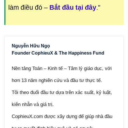
làm điều đó
–
Bắt đầu tại đây
."
Nguyễn Hữu Ngọ
Founder CophieuX & The Happiness Fund
Nền tảng Toán – Kinh tế – Tâm lý giáo dục, với
hơn 13 năm nghiên cứu và đầu tư thực tế.
Tôi theo đuổi đầu tư dựa trên xác suất, kỷ luật,
kiên nhẫn và giá trị.
CophieuX.com được xây dựng để giúp nhà đầu