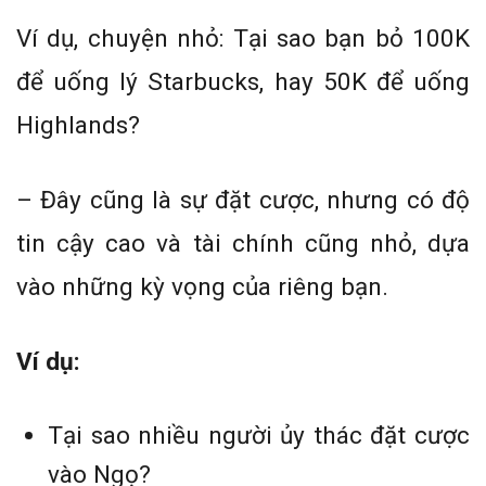
Ví dụ, chuyện nhỏ: Tại sao bạn bỏ 100K
để uống lý Starbucks, hay 50K để uống
Highlands?
– Đây cũng là sự đặt cược, nhưng có độ
tin cậy cao và tài chính cũng nhỏ, dựa
vào những kỳ vọng của riêng bạn.
Ví dụ:
Tại sao nhiều người ủy thác đặt cược
vào Ngọ?