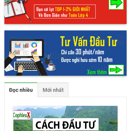
Đọc nhiều
Mới nhất