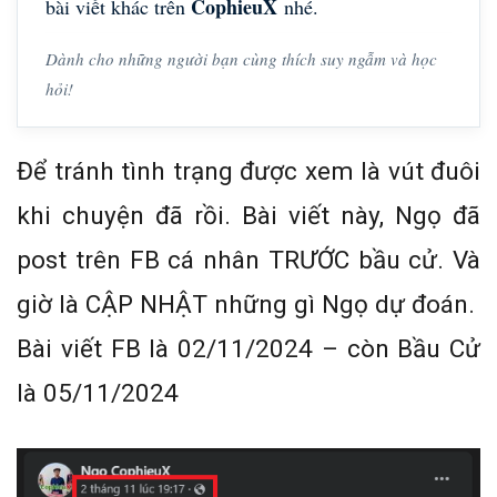
CophieuX
bài viết khác trên
nhé.
Dành cho những người bạn cùng thích suy ngẫm và học
hỏi!
Để tránh tình trạng được xem là vút đuôi
khi chuyện đã rồi. Bài viết này, Ngọ đã
post trên FB cá nhân TRƯỚC bầu cử. Và
giờ là CẬP NHẬT những gì Ngọ dự đoán.
Bài viết FB là 02/11/2024 – còn Bầu Cử
là 05/11/2024