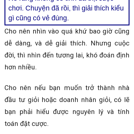
chơi. Chuyện đã rồi, thì giải thích kiểu
gì cũng có vẻ đúng.
Cho nên nhìn vào quá khứ bao giờ cũng
dễ dàng, và dễ giải thích. Nhưng cuộc
đời, thì nhìn đến tương lai, khó đoán định
hơn nhiều.
Cho nên nếu bạn muốn trở thành nhà
đầu tư giỏi hoặc doanh nhân giỏi, có lẽ
bạn phải hiểu được nguyên lý và tính
toán đặt cược.