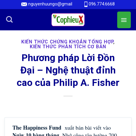
Skip
nguyenhuungo@gmail
096.774.6668
to
content
KIẾN THỨC CHỨNG KHOÁN TỔNG HỢP
,
KIẾN THỨC PHÂN TÍCH CƠ BẢN
Phương pháp Lời Đồn
Đại – Nghệ thuật đỉnh
cao của Philip A. Fisher
The Happiness Fund
xuất bản bài viết vào
Ngày 10 hàng tháng
. Nhớ cũng tận hưởng 700