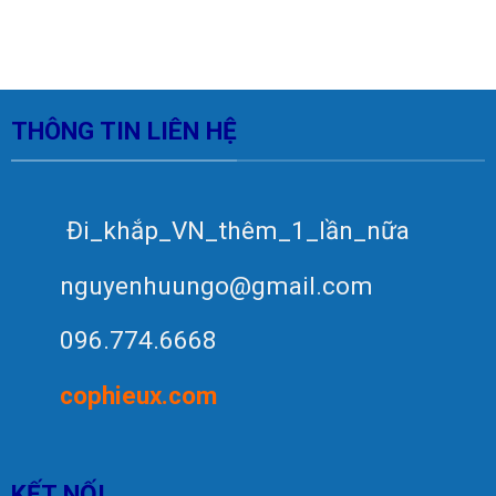
THÔNG TIN LIÊN HỆ
Đi_khắp_VN_thêm_1_lần_nữa
nguyenhuungo@gmail.com
096.774.6668
c
op
hieux.com
KẾT NỐI