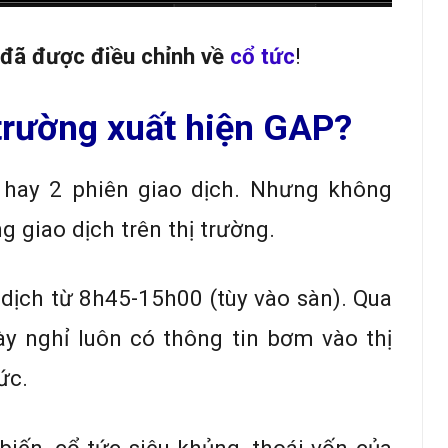
 đã được điều chỉnh về
cổ tức
!
ị trường xuất hiện GAP?
 hay 2 phiên giao dịch. Nhưng không
g giao dịch trên thị trường.
dịch từ 8h45-15h00 (tùy vào sàn). Qua
ày nghỉ luôn có thông tin bơm vào thị
ức.
iến, cổ tức siêu khủng, thoái vốn của