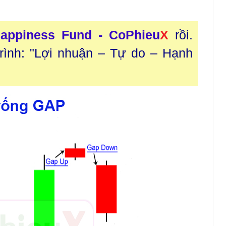
appiness Fund - CoPhieu
X
rồi.
trình: "Lợi nhuận – Tự do – Hạnh