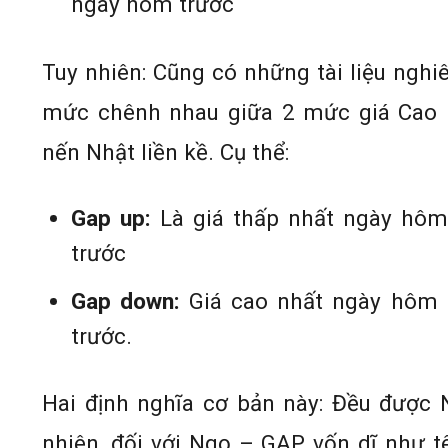
ngày hôm trước
Tuy nhiên: Cũng có những tài liệu nghi
mức chênh nhau giữa 2 mức giá Cao n
nến Nhật liền kề. Cụ thể:
Gap up:
Là giá thấp nhất ngày hôm
trước
Gap down:
Giá cao nhất ngày hôm 
trước.
Hai định nghĩa cơ bản này: Đều được 
nhiên, đối với Ngọ – GAP vốn dĩ như t