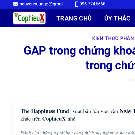
Skip
nguyenhuungo@gmail
096.774.6668
to
TRANG CHỦ
ỦY THÁC
content
KIẾN THỨC PHÂN
GAP trong chứng khoá
trong ch
The Happiness Fund
Ngày 
xuất bản bài viết vào
CophieuX
khác trên
nhé.
Dành cho những người bạn cùng thích suy ngẫm và học hỏi