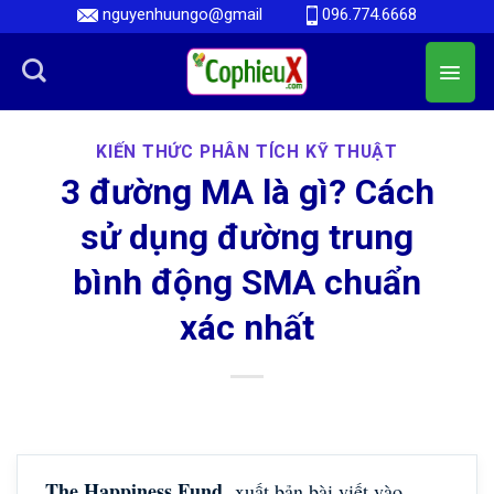
Skip
nguyenhuungo@gmail
096.774.6668
to
content
KIẾN THỨC PHÂN TÍCH KỸ THUẬT
3 đường MA là gì? Cách
sử dụng đường trung
bình động SMA chuẩn
xác nhất
The Happiness Fund
xuất bản bài viết vào