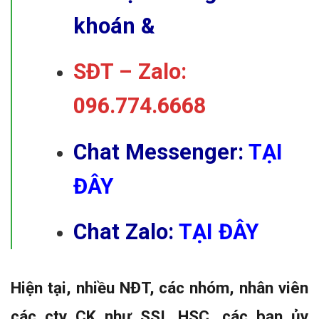
khoán &
SĐT – Zalo:
096.774.6668
Chat Messenger:
TẠI
ĐÂY
Chat Zalo:
TẠI ĐÂY
Hiện tại, nhiều NĐT, các nhóm, nhân viên
các cty CK như SSI, HSC, các bạn ủy