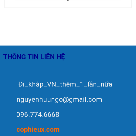
THÔNG TIN LIÊN HỆ
Đi_khắp_VN_thêm_1_lần_nữa
nguyenhuungo@gmail.com
096.774.6668
c
op
hieux.com