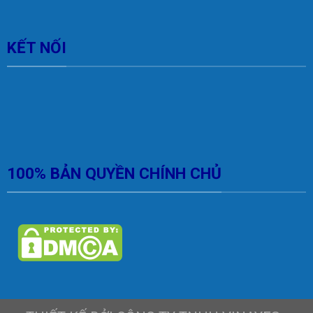
KẾT NỐI
100% BẢN QUYỀN CHÍNH CHỦ