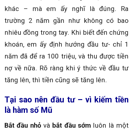
khác – mà em ấy nghĩ là đúng. Ra
trường 2 năm gần như không có bao
nhiêu đồng trong tay. Khi biết đến chứng
khoán, em ấy định hướng đầu tư- chỉ 1
năm đã để ra 100 triệu, và thu được tiền
nợ về nữa. Rõ ràng khi ý thức về đầu tư
tăng lên, thì tiền cũng sẽ tăng lên.
Tại sao nên đầu tư – vì kiếm tiền
là hàm số Mũ
Bắt đầu nhỏ
và
bắt đầu sớm
luôn là một