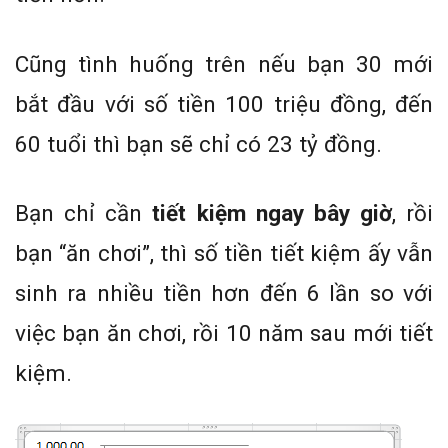
Cũng tình huống trên nếu bạn 30 mới
bắt đầu với số tiền 100 triệu đồng, đến
60 tuổi thì bạn sẽ chỉ có 23 tỷ đồng.
Bạn chỉ cần
tiết kiệm ngay bây giờ
, rồi
bạn “ăn chơi”, thì số tiền tiết kiệm ấy vẫn
sinh ra nhiều tiền hơn đến 6 lần so với
việc bạn ăn chơi, rồi 10 năm sau mới tiết
kiệm.