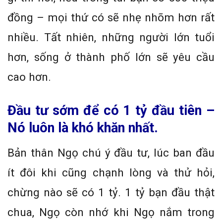
đồng – mọi thứ có sẽ nhẹ nhõm hơn rất
nhiều. Tất nhiên, những người lớn tuổi
hơn, sống ở thành phố lớn sẽ yêu cầu
cao hơn.
Đầu tư sớm để có 1 tỷ đầu tiên –
Nó luôn là khó khăn nhất.
Bản thân Ngọ chú ý đầu tư, lúc ban đầu
ít đôi khi cũng chạnh lòng và thử hỏi,
chừng nào sẽ có 1 tỷ. 1 tỷ bạn đầu thật
chua, Ngọ còn nhớ khi Ngọ nắm trong