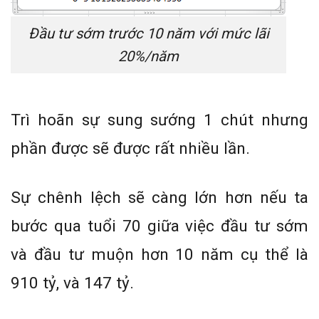
Đầu tư sớm trước 10 năm với mức lãi
20%/năm
Trì hoãn sự sung sướng 1 chút nhưng
phần được sẽ được rất nhiều lần.
Sự chênh lệch sẽ càng lớn hơn nếu ta
bước qua tuổi 70 giữa việc đầu tư sớm
và đầu tư muộn hơn 10 năm cụ thể là
910 tỷ, và 147 tỷ.