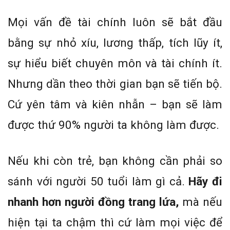
Mọi vấn đề tài chính luôn sẽ bắt đầu
bằng sự nhỏ xíu, lương thấp, tích lũy ít,
sự hiểu biết chuyên môn và tài chính ít.
Nhưng dần theo thời gian bạn sẽ tiến bộ.
Cứ yên tâm và kiên nhẫn – bạn sẽ làm
được thứ 90% người ta không làm được.
Nếu khi còn trẻ, bạn không cần phải so
sánh với người 50 tuổi làm gì cả.
Hãy đi
nhanh hơn người đồng trang lứa,
mà nếu
hiện tại ta chậm thì cứ làm mọi việc để