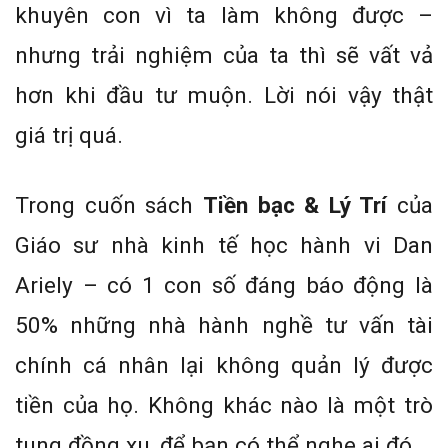
khuyên con vì ta làm không được –
nhưng trải nghiệm của ta thì sẽ vất vả
hơn khi đầu tư muộn. Lời nói vậy thật
giá trị quá.
Trong cuốn sách
Tiền bạc & Lý Trí
của
Giáo sư nhà kinh tế học hành vi Dan
Ariely – có 1 con số đáng báo động là
50% những nhà hành nghề tư vấn tài
chính cá nhân lại không quản lý được
tiền của họ. Không khác nào là một trò
tung đồng xu, để bạn có thể nghe ai đó.