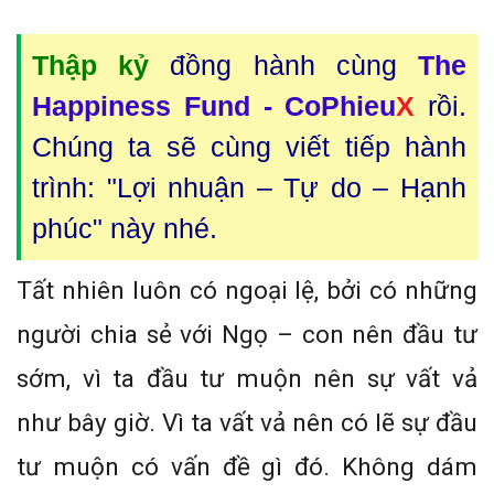
Thập kỷ
đồng hành cùng
The
Happiness Fund - CoPhieu
X
rồi.
Chúng ta sẽ cùng viết tiếp hành
trình: "Lợi nhuận – Tự do – Hạnh
phúc" này nhé.
Tất nhiên luôn có ngoại lệ, bởi có những
người chia sẻ với Ngọ – con nên đầu tư
sớm, vì ta đầu tư muộn nên sự vất vả
như bây giờ. Vì ta vất vả nên có lẽ sự đầu
tư muộn có vấn đề gì đó. Không dám