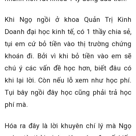
Khi Ngọ ngồi ở khoa Quản Trị Kinh
Doanh đại học kinh tế, có 1 thầy chia sẻ,
tụi em cứ bỏ tiền vào thị trường chứng
khoán đi. Bởi vì khi bỏ tiền vào em sẽ
chú ý các vấn đề học hơn, biết đâu có
khi lại lời. Còn nếu lỗ xem như học phí.
Tụi bây ngồi đây học cũng phải trả học
phí mà.
Hóa ra đây là lời khuyên chí lý mà Ngọ