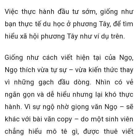
Việc thực hành đầu tư sớm, giống như
bạn thực tế du học ở phương Tây, để tìm
hiểu xã hội phương Tây như ví dụ trên.
Giống như cách viết hiện tại của Ngọ,
Ngọ thích vừa tự sự – vừa kiến thức thay
vì những gạch đầu dòng. Nhìn có vẻ
ngắn gọn và dễ hiểu nhưng lại khó thực
hành. Vì sự ngộ nhờ giọng văn Ngọ – sẽ
khác với bài văn copy – do một sinh viên
chẳng hiểu mô tê gì, được thuê viết