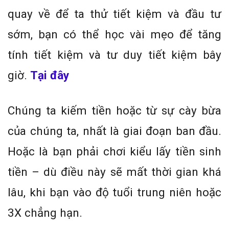
quay về để ta thử tiết kiệm và đầu tư
sớm, bạn có thể học vài mẹo để tăng
tính tiết kiệm và tư duy tiết kiệm bây
giờ.
Tại đây
Chúng ta kiếm tiền hoặc từ sự cày bừa
của chúng ta, nhất là giai đoạn ban đầu.
Hoặc là bạn phải chơi kiểu lấy tiền sinh
tiền – dù điều này sẽ mất thời gian khá
lâu, khi bạn vào độ tuổi trung niên hoặc
3X chẳng hạn.