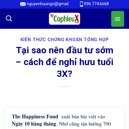
Skip
nguyenhuungo@gmail
096.774.6668
to
content
KIẾN THỨC CHỨNG KHOÁN TỔNG HỢP
Tại sao nên đầu tư sớm
– cách để nghỉ hưu tuổi
3X?
The Happiness Fund
xuất bản bài viết vào
Ngày 10 hàng tháng
. Nhớ cũng tận hưởng 700