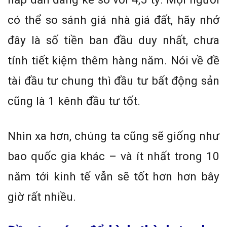
có thể so sánh giá nhà giá đất, hãy nhớ
đây là số tiền ban đầu duy nhất, chưa
tính tiết kiệm thêm hàng năm. Nói về đề
tài đầu tư chung thì đầu tư bất động sản
cũng là 1 kênh đầu tư tốt.
Nhìn xa hơn, chúng ta cũng sẽ giống như
bao quốc gia khác – và ít nhất trong 10
năm tới kinh tế vẫn sẽ tốt hơn hơn bây
giờ rất nhiều.