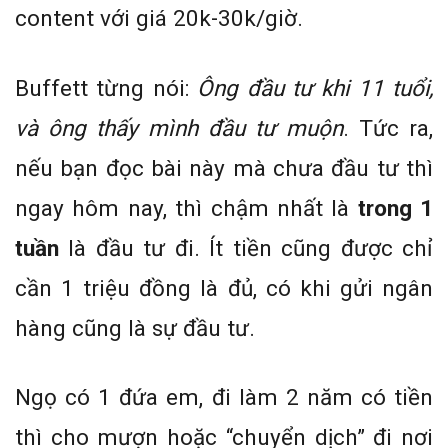
content với giá 20k-30k/giờ.
Buffett từng nói:
Ông đầu tư khi 11 tuổi,
và ông thấy mình đầu tư muộn
. Tức ra,
nếu bạn đọc bài này mà chưa đầu tư thì
ngay hôm nay, thì chậm nhất là
trong 1
tuần
là đầu tư đi. Ít tiền cũng được chỉ
cần 1 triệu đồng là đủ, có khi gửi ngân
hàng cũng là sự đầu tư.
Ngọ có 1 đứa em, đi làm 2 năm có tiền
thì cho mượn hoặc “chuyển dịch” đi nơi