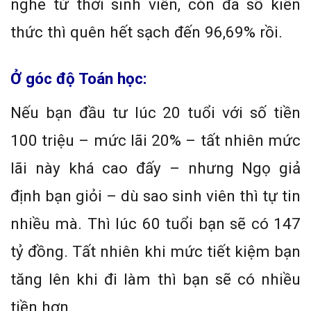
nghe từ thời sinh viên, còn đa số kiến
thức thì quên hết sạch đến 96,69% rồi.
Ở góc độ Toán học:
Nếu bạn đầu tư lúc 20 tuổi với số tiền
100 triệu – mức lãi 20% – tất nhiên mức
lãi này khá cao đấy – nhưng Ngọ giả
định bạn giỏi – dù sao sinh viên thì tự tin
nhiều mà. Thì lúc 60 tuổi bạn sẽ có 147
tỷ đồng. Tất nhiên khi mức tiết kiệm bạn
tăng lên khi đi làm thì bạn sẽ có nhiều
tiền hơn.