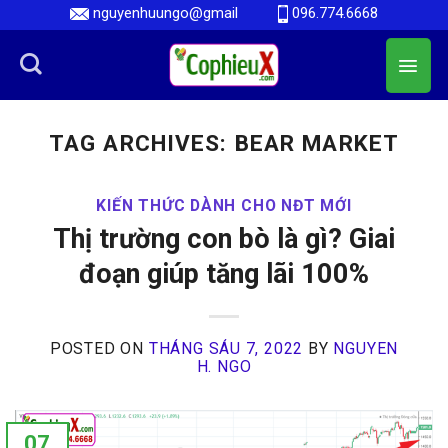
Skip
nguyenhuungo@gmail
096.774.6668
to
content
TAG ARCHIVES:
BEAR MARKET
KIẾN THỨC DÀNH CHO NĐT MỚI
Thị trường con bò là gì? Giai
đoạn giúp tăng lãi 100%
POSTED ON
THÁNG SÁU 7, 2022
BY
NGUYEN
H. NGO
07