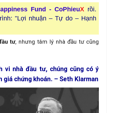
appiness Fund - CoPhieu
X
rồi.
trình: "Lợi nhuận – Tự do – Hạnh
đầu tư
, nhưng tâm lý nhà đầu tư cũng
h vi nhà đầu tư, chúng cũng có ý
nh giá chứng khoán. – Seth Klarman