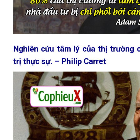
Nghiên cứu
tâm lý của thị trường
c
trị thực sự. – Philip Carret