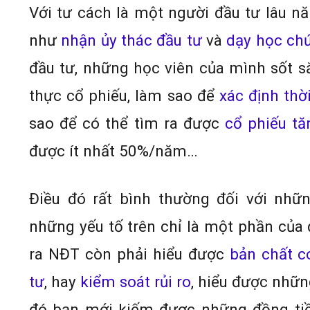
Với tư cách là một người đầu tư lâu n
như
nhận ủy thác đầu tư
và
dạy học ch
đầu tư, những học viên của mình sốt sắ
thực cổ phiếu, làm sao để
xác định th
sao để có thể tìm ra được
cổ phiếu t
được ít nhất 50%/năm…
Điều đó rất bình thường đối với nhữ
những yếu tố trên chỉ là một phần của đ
ra NĐT còn phải hiểu được
bản chất c
tư
, hay
kiểm soát rủi ro
, hiểu được nhữn
đó bạn mới kiếm được những đồng tiề