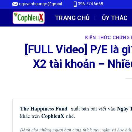
Skip
nguyenhuungo@gmail
096.774.6668
to
TRANG CHỦ
ỦY THÁC
content
KIẾN THỨC CHỨNG
[FULL Video] P/E là g
X2 tài khoản – Nhiề
The Happiness Fund
Ngày 
xuất bản bài viết vào
CophieuX
khác trên
nhé.
Dành cho những người bạn cùng thích suy ngẫm và học hỏi