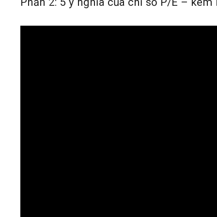
Phần 2: 5 ý nghĩa của chỉ số P/E – kèm n