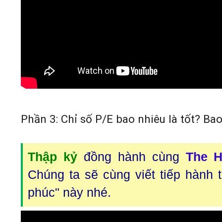
Phần 3: Chỉ số P/E bao nhiêu là tốt? Bao
Thập kỷ
đồng hành cùng
The H
Chúng ta sẽ cùng viết tiếp hành 
phúc" này nhé.