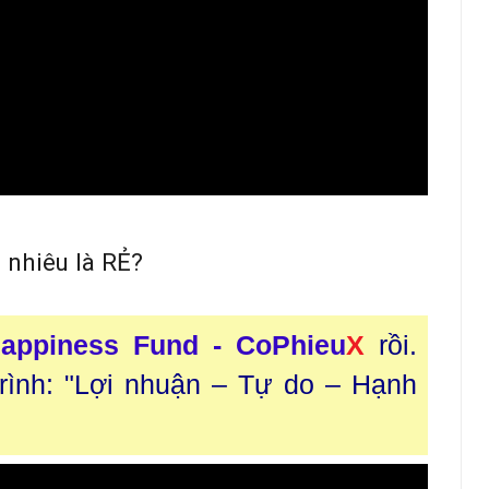
 nhiêu là RẺ?
appiness Fund - CoPhieu
X
rồi.
trình: "Lợi nhuận – Tự do – Hạnh