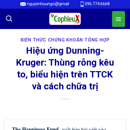
Skip
nguyenhuungo@gmail
096.774.6668
to
content
KIẾN THỨC CHỨNG KHOÁN TỔNG HỢP
Hiệu ứng Dunning-
Kruger: Thùng rỗng kêu
to, biểu hiện trên TTCK
và cách chữa trị
The Happiness Fund
xuất bản bài viết vào