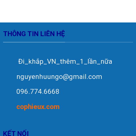
THÔNG TIN LIÊN HỆ
Đi_khắp_VN_thêm_1_lần_nữa
nguyenhuungo@gmail.com
096.774.6668
c
op
hieux.com
KẾT NỐI