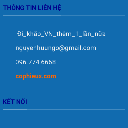
THÔNG TIN LIÊN HỆ
Đi_khắp_VN_thêm_1_lần_nữa
nguyenhuungo@gmail.com
096.774.6668
c
op
hieux.com
KẾT NỐI