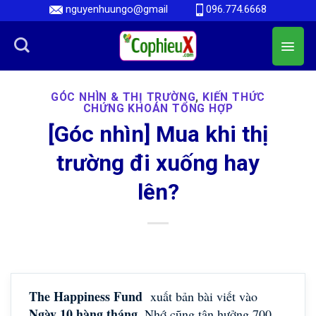
Skip
nguyenhuungo@gmail
096.774.6668
to
content
GÓC NHÌN & THỊ TRƯỜNG
,
KIẾN THỨC
CHỨNG KHOÁN TỔNG HỢP
[Góc nhìn] Mua khi thị
trường đi xuống hay
lên?
The Happiness Fund
xuất bản bài viết vào
Ngày 10 hàng tháng
. Nhớ cũng tận hưởng 700