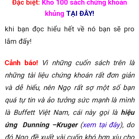
Đặc biệt:
Kho 100 sách chứng khoán
khủng
TẠI ĐÂY!
khi bạn đọc hiểu hết về nó bạn sẽ pro
lắm đấy!
Cảnh báo!
Vì những cuốn sách trên là
những tài liệu chứng khoán rất đơn giản
và dễ hiểu, nên Ngọ rất sợ một số bạn
quá tự tin và ảo tưởng sức mạnh là mình
là Buffett Việt Nam, cái này gọi là
hiệu
ứng Dunning –Kruger
(
xem tại đây
), do
đó Ngọ đề xuất vài cuốn khó hơn xíu cho