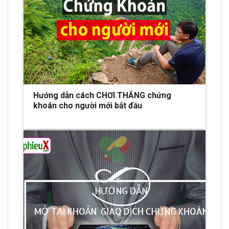
Hướng dẫn cách CHƠI THẮNG chứng
khoán cho người mới bắt đầu