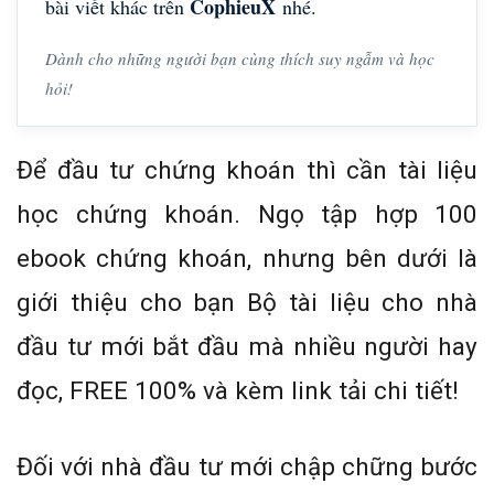
CophieuX
bài viết khác trên
nhé.
Dành cho những người bạn cùng thích suy ngẫm và học
hỏi!
Để đầu tư chứng khoán thì cần tài liệu
học chứng khoán. Ngọ tập hợp 100
ebook chứng khoán, nhưng bên dưới là
giới thiệu cho bạn Bộ tài liệu cho nhà
đầu tư mới bắt đầu mà nhiều người hay
đọc, FREE 100% và kèm link tải chi tiết!
Đối với nhà đầu tư mới chập chững bước