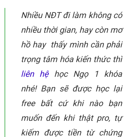
Nhiều NĐT đi làm không có
nhiều thời gian, hay còn mơ
hồ hay thấy mình cần phải
trọng tâm hóa kiến thức thì
liên hệ
học Ngọ 1 khóa
nhé! Bạn sẽ được học lại
free bất cứ khi nào bạn
muốn đến khi thật pro, tự
kiếm được tiền từ chứng