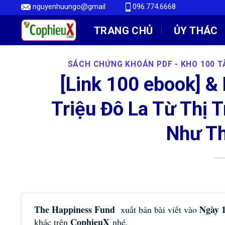
Skip
nguyenhuungo@gmail
096.774.6668
to
TRANG CHỦ
ỦY THÁC
content
SÁCH CHỨNG KHOÁN PDF - KHO 100 TÀ
[Link 100 ebook] &
Triệu Đô La Từ Thị
Như T
The Happiness Fund
Ngày 
xuất bản bài viết vào
CophieuX
khác trên
nhé.