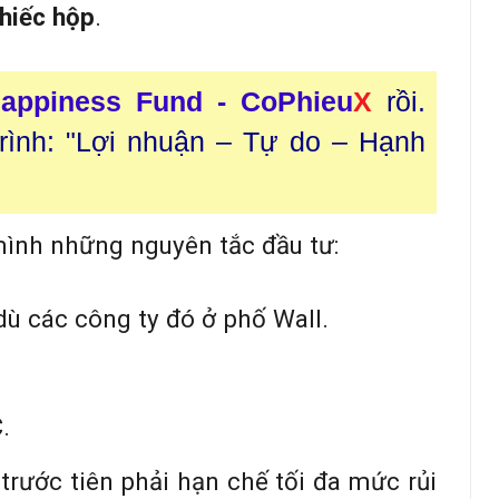
chiếc hộp
.
appiness Fund - CoPhieu
X
rồi.
trình: "Lợi nhuận – Tự do – Hạnh
 mình những nguyên tắc đầu tư:
dù các công ty đó ở phố Wall.
.
trước tiên phải hạn chế tối đa mức rủi