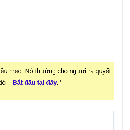
iều mẹo. Nó thưởng cho người ra quyết
 đó
–
Bắt đầu tại đây
."