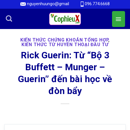
Skip
nguyenhuungo@gmail
096.774.6668
to
content
KIẾN THỨC CHỨNG KHOÁN TỔNG HỢP
,
KIẾN THỨC TỪ HUYỀN THOẠI ĐẦU TƯ
Rick Guerin: Từ “Bộ 3
Buffett – Munger –
Guerin” đến bài học về
đòn bẩy