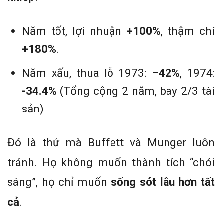
Năm tốt, lợi nhuận
+100%
, thậm chí
+180%
.
Năm xấu, thua lỗ 1973:
–42%
, 1974:
-34.4%
(Tổng cộng 2 năm, bay 2/3 tài
sản)
Đó là thứ mà Buffett và Munger luôn
tránh. Họ không muốn thành tích “chói
sáng”, họ chỉ muốn
sống sót lâu hơn tất
cả
.