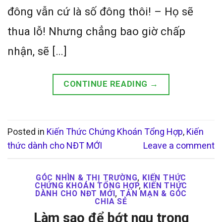
đông vẫn cứ là số đông thôi! – Họ sẽ
thua lỗ! Nhưng chẳng bao giờ chấp
nhận, sẽ […]
CONTINUE READING
→
Posted in
Kiến Thức Chứng Khoán Tổng Hợp
,
Kiến
thức dành cho NĐT MỚI
Leave a comment
GÓC NHÌN & THỊ TRƯỜNG
,
KIẾN THỨC
CHỨNG KHOÁN TỔNG HỢP
,
KIẾN THỨC
DÀNH CHO NĐT MỚI
,
TẢN MẠN & GÓC
CHIA SẺ
Làm sao để bớt ngu trong