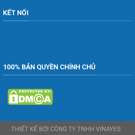
KẾT NỐI
100% BẢN QUYỀN CHÍNH CHỦ
THIẾT KẾ BỞI CÔNG TY TNHH VINAYES