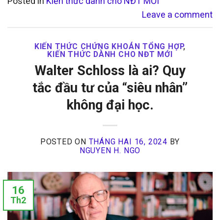
Posted in
Kiến thức dành cho NĐT MỚI
Leave a comment
KIẾN THỨC CHỨNG KHOÁN TỔNG HỢP
,
KIẾN THỨC DÀNH CHO NĐT MỚI
Walter Schloss là ai? Quy
tắc đầu tư của “siêu nhân”
không đại học.
POSTED ON
THÁNG HAI 16, 2024
BY
NGUYEN H. NGO
16
Th2