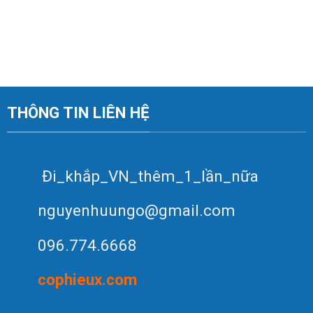
THÔNG TIN LIÊN HỆ
Đi_khắp_VN_thêm_1_lần_nữa
nguyenhuungo@gmail.com
096.774.6668
c
op
hieux.com