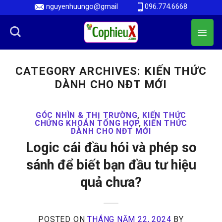
Skip
nguyenhuungo@gmail
096.774.6668
to
content
CATEGORY ARCHIVES:
KIẾN THỨC
DÀNH CHO NĐT MỚI
GÓC NHÌN & THỊ TRƯỜNG
,
KIẾN THỨC
CHỨNG KHOÁN TỔNG HỢP
,
KIẾN THỨC
DÀNH CHO NĐT MỚI
Logic cái đầu hói và phép so
sánh để biết bạn đầu tư hiệu
quả chưa?
POSTED ON
THÁNG NĂM 22, 2024
BY