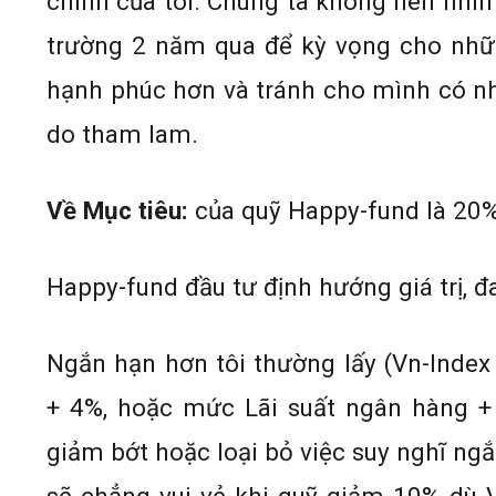
chính của tôi. Chúng ta không nên nhìn
trường 2 năm qua để kỳ vọng cho nhữ
hạnh phúc hơn và tránh cho mình có n
do tham lam.
Về Mục tiêu:
của quỹ Happy-fund là 20%
Happy-fund đầu tư định hướng giá trị, 
Ngắn hạn hơn tôi thường lấy (Vn-Index
+ 4%, hoặc mức Lãi suất ngân hàng +
giảm bớt hoặc loại bỏ việc suy nghĩ ngắ