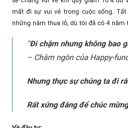
sẽ chẳng vui vẻ khi quỹ giảm 10% dù 
mất đi sự vui vẻ trong cuộc sống. Tất 
những năm thua lỗ, dù tôi đã có 4 năm t
“
Đi chậm nhưng không bao giờ
– Châm ngôn của Happy-fund
Nhưng thực sự chúng ta đi r
Rất xứng đáng để chúc mừng
Về đầu tư: