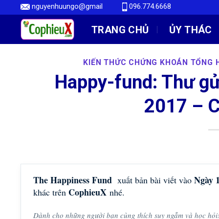
Skip
nguyenhuungo@gmail
096.774.6668
to
TRANG CHỦ
ỦY THÁC
content
KIẾN THỨC CHỨNG KHOÁN TỔNG 
Happy-fund: Thư gử
2017 – 
The Happiness Fund
Ngày 
xuất bản bài viết vào
CophieuX
khác trên
nhé.
Dành cho những người bạn cùng thích suy ngẫm và học hỏi