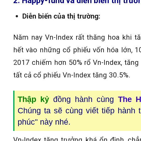
2. Happy-fund và diễn biến thị trườ
Diễn biến của thị trường:
Năm nay Vn-Index rất thăng hoa khi tă
hết vào những cổ phiếu vốn hóa lớn, 
2017 chiếm hơn 50% rổ Vn-Index, tăng 
tất cả cổ phiếu Vn-Index tăng 30.5%.
Thập kỷ
đồng hành cùng
The H
Chúng ta sẽ cùng viết tiếp hành 
phúc" này nhé.
Vn-Index tăng trưởng khá ổn định, chẳ