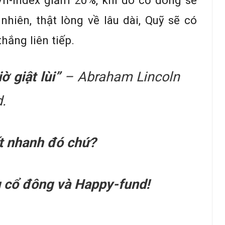
Vn-Index giảm 20%, khi đó cổ đông sẽ
nhiên, thật lòng về lâu dài, Quỹ sẽ có
hắng liên tiếp.
 giật lùi”
– Abraham Lincoln
.
ất nhanh đó chứ?
 cổ đông và Happy-fund!