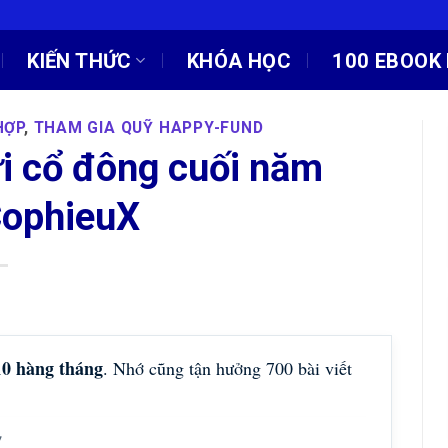
KIẾN THỨC
KHÓA HỌC
100 EBOOK 
HỢP
,
THAM GIA QUỸ HAPPY-FUND
i cổ đông cuối năm
CophieuX
10 hàng tháng
. Nhớ cũng tận hưởng 700 bài viết
!