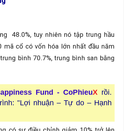
ng
ng 48.0%, tuy nhiên nó tập trung hầu
10 mã cổ có vốn hóa lớn nhất đầu năm
trung bình 70.7%, trung bình san bằng
appiness Fund - CoPhieu
X
rồi.
trình: "Lợi nhuận – Tự do – Hạnh
ng có sự điều chỉnh giảm 10% trở lên