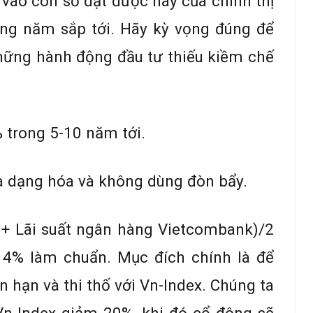
 vào con số đạt được hay của chính thị
ng năm sắp tới. Hãy kỳ vọng đúng để
hững hành động đầu tư thiếu kiềm chế
 trong 5-10 năm tới.
đa dạng hóa và không dùng đòn bẩy.
 + Lãi suất ngân hàng Vietcombank)/2
 4% làm chuẩn. Mục đích chính là để
n hạn và thi thố với Vn-Index. Chúng ta