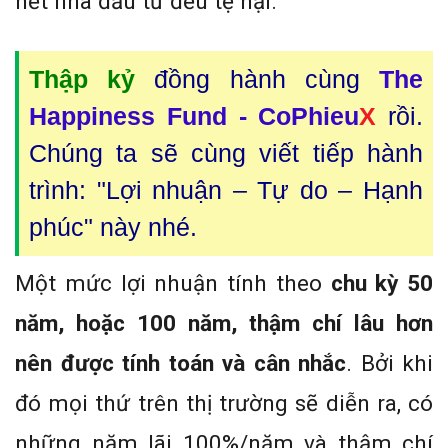
hết nhà đầu tư đều tệ hại.
Thập kỷ
đồng hành cùng
The
Happiness Fund - CoPhieu
X
rồi.
Chúng ta sẽ cùng viết tiếp hành
trình: "Lợi nhuận – Tự do – Hạnh
phúc" này nhé.
Một mức lợi nhuận tính theo
chu kỳ 50
năm, hoặc 100 năm, thậm chí lâu hơn
nên được tính toán và cân nhắc
. Bởi khi
đó mọi thứ trên thị trường sẽ diễn ra, có
những năm lãi 100%/năm và thậm chí